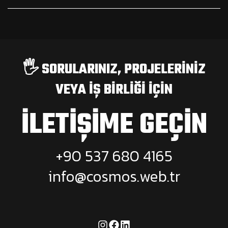
🖐️ SORULARINIZ, PROJELERINIZ
VEYA IŞ BIRLIĞI IÇIN
İLETIŞIME GEÇIN
+90 537 680 4165
info@cosmos.web.tr