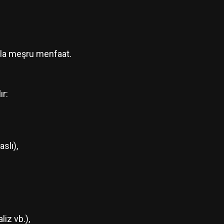
yla meşru menfaat.
ır:
slı),
liz vb.),