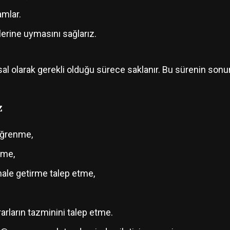
amlar.
lerine uymasını sağlarız.
yasal olarak gerekli olduğu sürece saklanır. Bu sürenin sonun
z
 öğrenme,
tme,
 hale getirme talep etme,
arların tazminini talep etme.