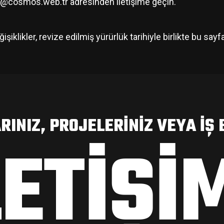
o@cosmos.web.tr
adresinden iletişime geçin.
iklikler, revize edilmiş yürürlük tarihiyle birlikte bu sayf
RINIZ, PROJELERINIZ VEYA IŞ B
LETIŞI