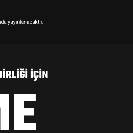
ada yayınlanacaktır.
IRLIĞI IÇIN
ME