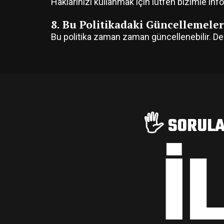
Haklarınızı kullanmak için lütfen bizimle
inf
8. Bu Politikadaki Güncellemeler
Bu politika zaman zaman güncellenebilir. Değiş
🖐️ SORULA
İ