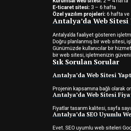
Kurumsal web sitesi:
2 – 4 hafta
E-ticaret sitesi:
3 – 6 hafta
Özel yazılım projeleri:
6 hafta ve 
Antalya’da Web Sitesi
Antalya’da faaliyet gösteren işletm
Doğru planlanmış bir web sitesi, i
Günümüzde kullanıcılar bir hizme
bir web sitesi, işletmenizin güvenili
Sık Sorulan Sorular
Antalya’da Web Sitesi Yap
Projenin kapsamına bağlı olarak or
Antalya’da Web Sitesi Fiya
Fiyatlar tasarım kalitesi, sayfa sayı
Antalya’da SEO Uyumlu Web
Evet. SEO uyumlu web siteleri Goog