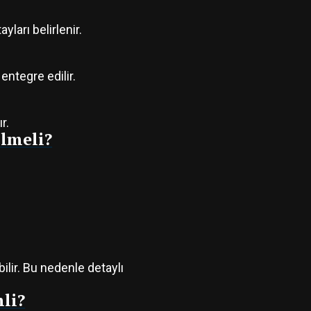
ları belirlenir.
entegre edilir.
r.
lmeli?
lir. Bu nedenle detaylı
li?