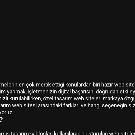
melerin en çok merak ettiği konulardan biri hazır web site
im yapmak, işletmenizin dijital başarısını doğrudan etkileye
 hızlı kurulabilirken, özel tasarım web siteleri markaya öz
asarım web sitesi arasındaki farkları ve hangi seçeneğin si
ıyoruz.
?
ış tasarım şablonları kullanılarak oluşturulan web siteleri