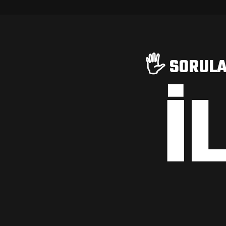
🖐️ SORULA
İ