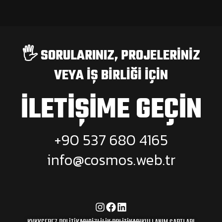
🖐️ SORULARINIZ, PROJELERINIZ
VEYA IŞ BIRLIĞI IÇIN
İLETIŞIME GEÇIN
+90 537 680 4165
info@cosmos.web.tr